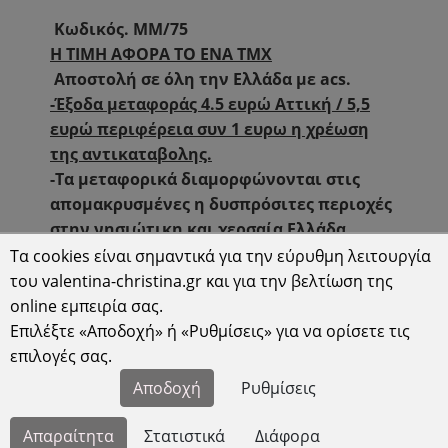
Κωδικός. ΜΜ/75
H ΤΙΜΗ ΑΦΟΡΑ ΤΟ ΕΝΑ ΤΜΧ
Αποστολή σε όλη την Ελλάδα με acs.
-Έξοδα μεταφοράς 4.5 ευρώ Αττική / 5,5
ευρώ περιφέρεια συν 1 ευρω η χρέωση
της αντικαταβολης.
-Τα μεταφορικά διαμορφώνονται στις
απομακρυσμένες η δυσπρόσιτες περιοχές
στην νησιώτικη και χερσαία Ελλάδα.
Τα cookies είναι σημαντικά για την εύρυθμη λειτουργία
15.00€
Τιμή
|
του valentina-christina.gr και για την βελτίωση της
online εμπειρία σας.
Επιλέξτε «Αποδοχή» ή «Ρυθμίσεις» για να ορίσετε τις
ΠΕΡΙΓΡΑΦΗ
επιλογές σας.
ΠΑΡΑΓΓΕΛΙΕΣ - ΑΠΟΣΤΟΛΕΣ
Αποδοχή
Ρυθμίσεις
- Διαθέσιμα κατόπιν παραγγελίας.
Απαραίτητα
Στατιστικά
Διάφορα
- Χρόνος προετοιμασίας εως και 15 εργάσιμες