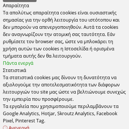
ημέρες.
Απαραίτητα
Τα απολύτως απαραίτητα cookies είναι ουσιαστικής
- Αθήνα 5 ευρώ, εκτός Αθηνών 6,5 ευρώ.
σημασίας για την ορθή λειτουργία του ιστότοπου και
- Αποστολή και με ΕΛΤΑ courier.
δεν μπορούν να απενεργοποιηθούν. Αυτά τα cookies
δεν αναγνωρίζουν την ατομική σας ταυτότητα. Εάν
ρυθμίσετε τον browser σας, ώστε να μπλοκάρει τη
χρήση αυτών των cookies η Ιστοσελίδα ή ορισμένα
τμήματα αυτής δεν θα λειτουργούν.
Πάντα ενεργά
Στατιστικά
Τα στατιστικά cookies μας δίνουν τη δυνατότητα να
αξιολογούμε την αποτελεσματικότητα των διάφορων
λειτουργιών του site μας ώστε να βελτιώνουμε συνεχώς
Έδρα
την εμπειρία που προσφέρουμε.
Τα εργαλεία που χρησιμοποιούμε περιλαμβάνουν τα
Κυδωνιών 6-8 Αθήνα-Σεπόλια, 10443
ΑΤΤΙΚΗ τηλ: 2105157506
Google Analytics, Hotjar, Skroutz Analytics, Facebook
ΔΕΧΟΜΑΣΤΕ ΚΑΤΟΠΙΝ ΡΑΝΤΕΒΟΥ
Pixel, Pinterest Tag.
Ωράριο Λειτουργίας Καταστήματος
Ανενεργά