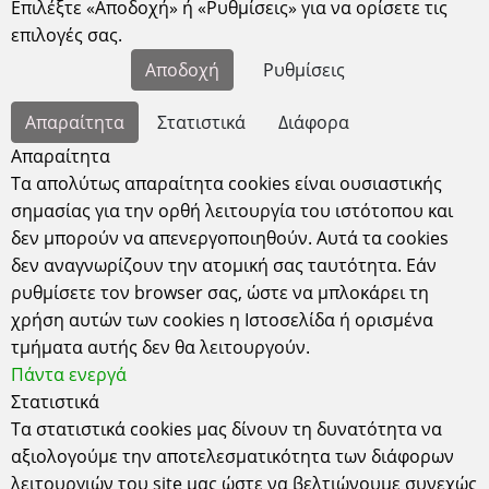
-ΧΡΟΝΟΣ ΠΡΟΕΤΟΙΜΑΣΙΑΣ 1 ΜΙΣΗ ΜΗΝΑΣ ,Ο
Επιλέξτε «Αποδοχή» ή «Ρυθμίσεις» για να ορίσετε τις
ΧΡΟΝΟΣ ΜΕΤΑΒΑΛΛΕΤΑΙ ΜΕ ΒΑΣΗ ΤΑ ΔΕΔΟΜΕΝΑ
επιλογές σας.
ΤΗΣ ΑΓΟΡΑΣ KAI THΣ ΕΠΟΧΗΣ.
Αποδοχή
Ρυθμίσεις
-
2 ΜΗΝΕΣ , ΓΙΑ ΑΠΟΣΤΟΛΕΣ ΕΚΤΟΣ ΑΘΗΝΑΣ.
-Χειροποίητες και εξατομικευμένες δημιουργίες,
Απαραίτητα
Στατιστικά
Διάφορα
εξολοκλήρου φτιαγμένες στο χέρι και για αυτό
απαιτείται χρόνος.
Απαραίτητα
Τα απολύτως απαραίτητα cookies είναι ουσιαστικής
-ΓΙΑ ΑΠΟΣΤΟΛΕΣ ΕΚΤΟΣ ΕΛΛΑΔΑΣ ΚΑΙ
ΕΚΤΟΣ
ΕΥΡΩΠΗΣ
, Ο ΧΡΟΝΟΣ ΚΑΘΟΡΙΖΕΤΑΙ ΜΕ ΤΙΣ
σημασίας για την ορθή λειτουργία του ιστότοπου και
ΕΚΑΣΤΟΤΕ ΣΥΝΘΗΚΕΣ.
δεν μπορούν να απενεργοποιηθούν. Αυτά τα cookies
δεν αναγνωρίζουν την ατομική σας ταυτότητα. Εάν
ρυθμίσετε τον browser σας, ώστε να μπλοκάρει τη
χρήση αυτών των cookies η Ιστοσελίδα ή ορισμένα
τμήματα αυτής δεν θα λειτουργούν.
Πάντα ενεργά
Στατιστικά
Τα στατιστικά cookies μας δίνουν τη δυνατότητα να
αξιολογούμε την αποτελεσματικότητα των διάφορων
λειτουργιών του site μας ώστε να βελτιώνουμε συνεχώς