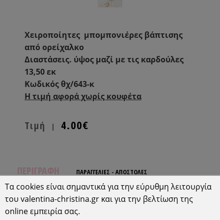
Xειροποίητες μπομπονιέρες βάπτισης
από ορείχαλκο
Διαστάσεις. ύψος μαζί με τις καρδούλες
13,50 εκ
Κωδικός θχ/643-κ
H τιμή αφορά χωρίς κουφέτα
4.00€
Τιμή
|
ΠΕΡΙΓΡΑΦΗ
ΠΑΡΑΓΓΕΛΙΕΣ - ΑΠΟΣΤΟΛΕΣ
Τα cookies είναι σημαντικά για την εύρυθμη λειτουργία
-Δεν στέλνουμε δείγματα η μεμονωμένα
του valentina-christina.gr και για την βελτίωση της
προϊόντα.
online εμπειρία σας.