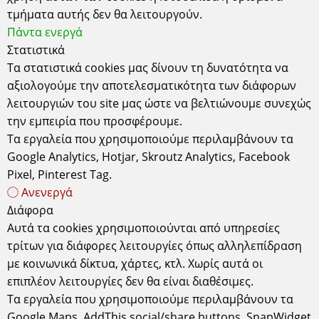
τμήματα αυτής δεν θα λειτουργούν.
Πάντα ενεργά
Στατιστικά
Τα στατιστικά cookies μας δίνουν τη δυνατότητα να
αξιολογούμε την αποτελεσματικότητα των διάφορων
λειτουργιών του site μας ώστε να βελτιώνουμε συνεχώς
Έδρα
την εμπειρία που προσφέρουμε.
Τα εργαλεία που χρησιμοποιούμε περιλαμβάνουν τα
Κυδωνιών 6-8 Αθήνα-Σεπόλια, 10443
ΑΤΤΙΚΗ τηλ: 2105157506
Google Analytics, Hotjar, Skroutz Analytics, Facebook
ΔΕΧΟΜΑΣΤΕ ΚΑΤΟΠΙΝ ΡΑΝΤΕΒΟΥ
Pixel, Pinterest Tag.
Ωράριο Λειτουργίας Καταστήματος
Ανενεργά
Δευτέρα - Τετάρτη - Σάββατο: 10.00 - 15.00
Τρίτη - Πέμπτη - Παρασκευή: 10.00 - 14.00 & 17.30 - 21.00
Διάφορα
Αυτά τα cookies χρησιμοποιούνται από υπηρεσίες
Χρήσιμα
Σχετικά
Πληροφορίες
τρίτων για διάφορες λειτουργίες όπως αλληλεπίδραση
με κοινωνικά δίκτυα, χάρτες, κτλ. Χωρίς αυτά οι
Τρόποι Παραγγελίας
Συχνές Ερωτήσεις
Όροι χρήσης
επιπλέον λειτουργίες δεν θα είναι διαθέσιμες.
Τρόποι Πληρωμής
Εγγραφή Newsletter
Προστασία
Προσωπικών
Τα εργαλεία που χρησιμοποιούμε περιλαμβάνουν τα
Τρόποι Αποστολής
Επικοινωνία
Δεδομένων
Google Maps, AddThis social/share buttons, SnapWidget
Εγγύηση -
Εταιρεία
Cookies