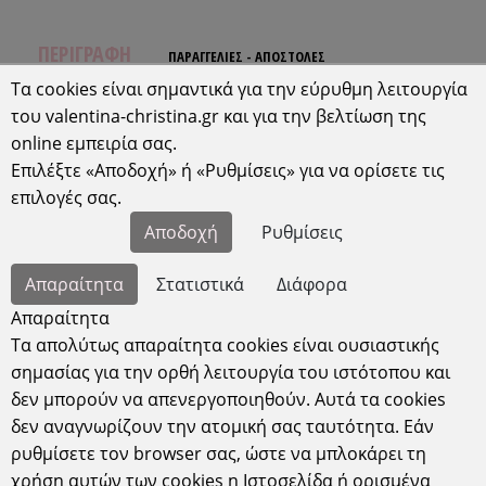
ΠΕΡΙΓΡΑΦΗ
ΠΑΡΑΓΓΕΛΙΕΣ - ΑΠΟΣΤΟΛΕΣ
Τα cookies είναι σημαντικά για την εύρυθμη λειτουργία
-Δεν στέλνουμε δείγματα η μεμονωμένα
του valentina-christina.gr και για την βελτίωση της
προϊόντα.
online εμπειρία σας.
-ΧΡΟΝΟΣ ΠΡΟΕΤΟΙΜΑΣΙΑΣ 1 ΜΙΣΗ ΜΗΝΑΣ ,Ο
Επιλέξτε «Αποδοχή» ή «Ρυθμίσεις» για να ορίσετε τις
ΧΡΟΝΟΣ ΜΕΤΑΒΑΛΛΕΤΑΙ ΜΕ ΒΑΣΗ ΤΑ ΔΕΔΟΜΕΝΑ
επιλογές σας.
ΤΗΣ ΑΓΟΡΑΣ KAI THΣ ΕΠΟΧΗΣ.
Αποδοχή
Ρυθμίσεις
-
2 ΜΗΝΕΣ , ΓΙΑ ΑΠΟΣΤΟΛΕΣ ΕΚΤΟΣ ΑΘΗΝΑΣ.
-Χειροποίητες και εξατομικευμένες δημιουργίες,
Απαραίτητα
Στατιστικά
Διάφορα
εξολοκλήρου φτιαγμένες στο χέρι και για αυτό
απαιτείται χρόνος.
Απαραίτητα
Τα απολύτως απαραίτητα cookies είναι ουσιαστικής
-ΓΙΑ ΑΠΟΣΤΟΛΕΣ ΕΚΤΟΣ ΕΛΛΑΔΑΣ ΚΑΙ
ΕΚΤΟΣ
ΕΥΡΩΠΗΣ
, Ο ΧΡΟΝΟΣ ΚΑΘΟΡΙΖΕΤΑΙ ΜΕ ΤΙΣ
σημασίας για την ορθή λειτουργία του ιστότοπου και
ΕΚΑΣΤΟΤΕ ΣΥΝΘΗΚΕΣ.
δεν μπορούν να απενεργοποιηθούν. Αυτά τα cookies
δεν αναγνωρίζουν την ατομική σας ταυτότητα. Εάν
ρυθμίσετε τον browser σας, ώστε να μπλοκάρει τη
χρήση αυτών των cookies η Ιστοσελίδα ή ορισμένα