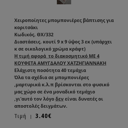
Χειροποίητες μπομπονιέρες βάπτισης για
κοριτσάκι
Κωδικός. ΘΧ/332
Διαστάσεις. κουτί 9 x 9 ύψος 3 εκ (υπάρχει
κ σε οικολογικό χρώμα κράφτ)
H τιμή αφορά το διακοσμητικό ΜΕ 4
ΚΟΥΦΕΤΑ ΑΜΥΓΔΑΛΟΥ ΧΑΤΖΗΓΙΑΝΝΑΚΗ
Ελάχιστη ποσότητα 40 τεμάχια
Όλα τα σχέδια σε μπομπονιέρες
,μαρτυρικά κ.λ.π βρίσκονται στο φυσικό
μας χώρο σε ένα μοναδικό τεμάχιο
,γι'αυτό τον λόγο
δεν
είναι δυνατές οι
αποστολές δειγμάτων.
3.40€
Τιμή
|