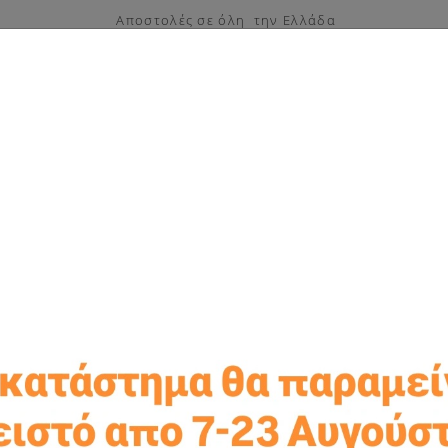
Αποστολές σε όλη την Ελλάδα
ς
Μπομπονιέρες βάπτισης
Είδη γάμου
Μπομπονιέρες
ες βάπτισης
Μπομπονιέρες βάπτισης πρωτότυπες
Μπομπονιέρα βά
Μπομπονιέρα βάπτισης αερόστατο πουά
Αερόστατο με ξύλινη β