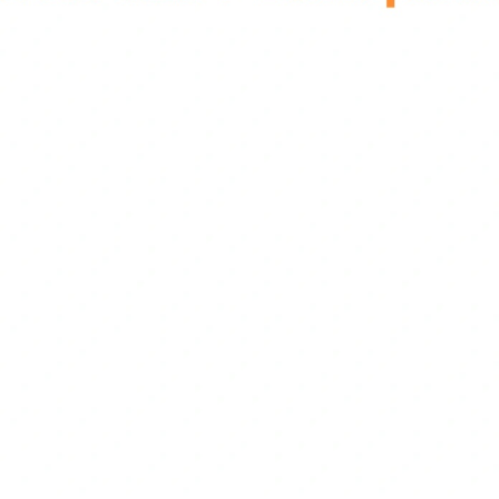
Χειροποίητες μπομπονι
Μπομπονιέρα βάπτισης
Ύψος. 24 εκ.
Κωδικός ΘΧ/155
H τιμή αφορά σκέτο το 
Όλα τα σχέδια σε μπομπ
φυσικό μας χώρο σε ένα 
δυνατές οι αποστολές δ
3.80€
Τιμή
|