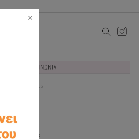
Close
×
 γάμου
ΕΠΙΚΟΙΝΩΝΙΑ
πτισης αερόστατο πουά
άση κουβαρίστρα