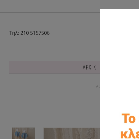
Τηλ: 210 5157506
ΑΡΧΙΚΗ
Είδη βάπτιση
Αρχική
Μπομπονιέρ