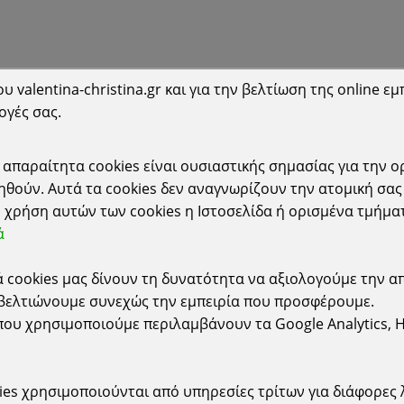
 valentina-christina.gr και για την βελτίωση της online εμ
ογές σας.
απαραίτητα cookies είναι ουσιαστικής σημασίας για την ο
θούν. Αυτά τα cookies δεν αναγνωρίζουν την ατομική σας 
 χρήση αυτών των cookies η Ιστοσελίδα ή ορισμένα τμήμα
Σχετικά
ά
ά cookies μας δίνουν τη δυνατότητα να αξιολογούμε την α
γγελίας
Συχνές Ερωτήσεις
 βελτιώνουμε συνεχώς την εμπειρία που προσφέρουμε.
ωμής
Εγγραφή Newsletter
ου χρησιμοποιούμε περιλαμβάνουν τα Google Analytics, Hotj
τολής
Επικοινωνία
ιστροφές
Εταιρεία
ies χρησιμοποιούνται από υπηρεσίες τρίτων για διάφορες 