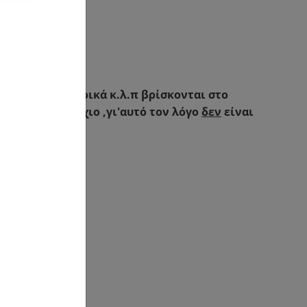
έρες βάπτισης
 αερόστατο
διακοσμητικό
ονιέρες ,μαρτυρικά κ.λ.π βρίσκονται στο
μοναδικό τεμάχιο ,γι'αυτό τον λόγο
δεν
είναι
ειγμάτων.