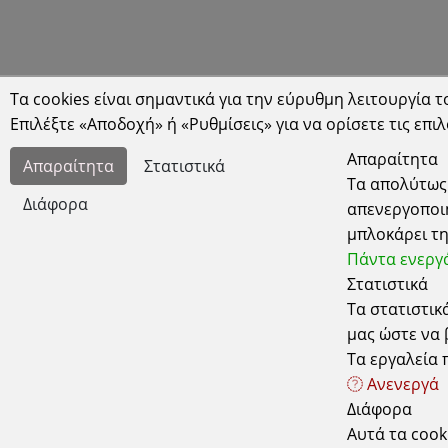
Τα cookies είναι σημαντικά για την εύρυθμη λειτουργία του
Επιλέξτε «Αποδοχή» ή «Ρυθμίσεις» για να ορίσετε τις επιλ
Απαραίτητα
Απαραίτητα
Στατιστικά
Τα απολύτως 
Διάφορα
απενεργοποιη
μπλοκάρει τη
Έδρα
Χρήσιμα
Πάντα ενεργ
Στατιστικά
Κυδωνιών 6-8 Αθήνα-Σεπόλια, 10443
Τα στατιστικ
Τρόποι Παρα
ΑΤΤΙΚΗ τηλ: 2105157506
μας ώστε να
Τρόποι Πληρ
ΔΕΧΟΜΑΣΤΕ ΚΑΤΟΠΙΝ ΡΑΝΤΕΒΟΥ
Τα εργαλεία π
Τρόποι Αποσ
Ωράριο Λειτουργίας Καταστήματος
Ανενεργά
Δευτέρα - Τετάρτη - Σάββατο: 10.00 - 15.00
Τρίτη - Πέμπτη - Παρασκευή: 10.00 - 14.00 & 17.30 -
Εγγύηση - Επ
Διάφορα
21.00
Αυτά τα cook