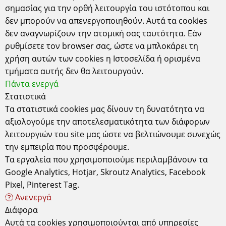
Έδρα
σημασίας για την ορθή λειτουργία του ιστότοπου και
δεν μπορούν να απενεργοποιηθούν. Αυτά τα cookies
Κυδωνιών 6-8 Αθήνα-Σεπόλια, 10443
ΑΤΤΙΚΗ τηλ: 2105157506
δεν αναγνωρίζουν την ατομική σας ταυτότητα. Εάν
ΔΕΧΟΜΑΣΤΕ ΚΑΤΟΠΙΝ ΡΑΝΤΕΒΟΥ
ρυθμίσετε τον browser σας, ώστε να μπλοκάρει τη
Ωράριο Λειτουργίας Καταστήματος
χρήση αυτών των cookies η Ιστοσελίδα ή ορισμένα
Δευτέρα - Τετάρτη - Σάββατο: 10.00 - 15.00
τμήματα αυτής δεν θα λειτουργούν.
Τρίτη - Πέμπτη - Παρασκευή: 10.00 - 14.00 & 17.30 - 21.00
Πάντα ενεργά
Χρήσιμα
Σχετικά
Πληροφορίες
Στατιστικά
Τα στατιστικά cookies μας δίνουν τη δυνατότητα να
Τρόποι Παραγγελίας
Συχνές Ερωτήσεις
Όροι χρήσης
αξιολογούμε την αποτελεσματικότητα των διάφορων
Τρόποι Πληρωμής
Εγγραφή Newsletter
Προστασία
Προσωπικών
λειτουργιών του site μας ώστε να βελτιώνουμε συνεχώς
Τρόποι Αποστολής
Επικοινωνία
Δεδομένων
την εμπειρία που προσφέρουμε.
Εγγύηση -
Εταιρεία
Cookies
Επιστροφές
Τα εργαλεία που χρησιμοποιούμε περιλαμβάνουν τα
Google Analytics, Hotjar, Skroutz Analytics, Facebook
© 2026 valentina-christina.gr. All Rights Reserved.
Pixel, Pinterest Tag.
Developed by
qualityweb
Ανενεργά
Διάφορα
Αυτά τα cookies χρησιμοποιούνται από υπηρεσίες