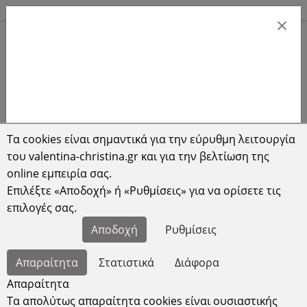
Αποστολές σε όλη την Ελλάδα
C
×
Τα cookies είναι σημαντικά για την εύρυθμη λειτουργία
του valentina-christina.gr και για την βελτίωση της
Αρχική
online εμπειρία σας.
Επιλέξτε «Αποδοχή» ή «Ρυθμίσεις» για να ορίσετε τις
επιλογές σας.
Αποδοχή
Ρυθμίσεις
Απαραίτητα
Στατιστικά
Διάφορα
Απαραίτητα
Τα απολύτως απαραίτητα cookies είναι ουσιαστικής