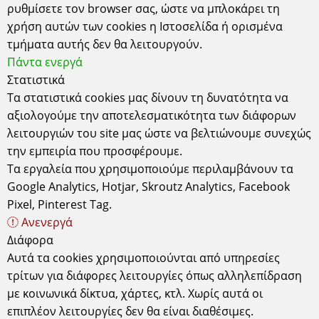
ρυθμίσετε τον browser σας, ώστε να μπλοκάρει τη
χρήση αυτών των cookies η Ιστοσελίδα ή ορισμένα
τμήματα αυτής δεν θα λειτουργούν.
Πάντα ενεργά
Στατιστικά
Τα στατιστικά cookies μας δίνουν τη δυνατότητα να
αξιολογούμε την αποτελεσματικότητα των διάφορων
λειτουργιών του site μας ώστε να βελτιώνουμε συνεχώς
Έδρα
την εμπειρία που προσφέρουμε.
Τα εργαλεία που χρησιμοποιούμε περιλαμβάνουν τα
Κυδωνιών 6-8 Αθήνα-Σεπόλια, 10443
ΑΤΤΙΚΗ τηλ: 2105157506
Google Analytics, Hotjar, Skroutz Analytics, Facebook
ΔΕΧΟΜΑΣΤΕ ΚΑΤΟΠΙΝ ΡΑΝΤΕΒΟΥ
Pixel, Pinterest Tag.
Ωράριο Λειτουργίας Καταστήματος
Ανενεργά
Δευτέρα - Τετάρτη - Σάββατο: 10.00 - 15.00
Διάφορα
Τρίτη - Πέμπτη - Παρασκευή: 10.00 - 14.00 & 17.30 - 21.00
Αυτά τα cookies χρησιμοποιούνται από υπηρεσίες
Χρήσιμα
Σχετικά
Πληροφορίες
τρίτων για διάφορες λειτουργίες όπως αλληλεπίδραση
με κοινωνικά δίκτυα, χάρτες, κτλ. Χωρίς αυτά οι
Τρόποι Παραγγελίας
Συχνές Ερωτήσεις
Όροι χρήσης
επιπλέον λειτουργίες δεν θα είναι διαθέσιμες.
Τρόποι Πληρωμής
Εγγραφή Newsletter
Προστασία