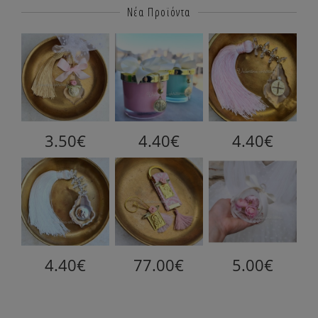
Νέα Προϊόντα
3.50€
4.40€
4.40€
4.40€
77.00€
5.00€