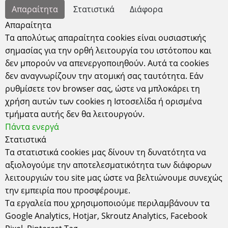
Απαντάμε σε όλα τα email σε σύντομο χρονικό
Απαραίτητα
Στατιστικά
Διάφορα
διάστημα
Απαραίτητα
Τα απολύτως απαραίτητα cookies είναι ουσιαστικής
σημασίας για την ορθή λειτουργία του ιστότοπου και
location
δεν μπορούν να απενεργοποιηθούν. Αυτά τα cookies
δεν αναγνωρίζουν την ατομική σας ταυτότητα. Εάν
Για να μας βρείτε στο χάρτη θα πρέπει να αποδεχτείτε
ρυθμίσετε τον browser σας, ώστε να μπλοκάρει τη
τα «Διάφορα cookies» και να ανανεώσετε τη σελίδα.
χρήση αυτών των cookies η Ιστοσελίδα ή ορισμένα
Ρυθμίσεις cookies
τμήματα αυτής δεν θα λειτουργούν.
Πάντα ενεργά
Στατιστικά
Τα στατιστικά cookies μας δίνουν τη δυνατότητα να
αξιολογούμε την αποτελεσματικότητα των διάφορων
λειτουργιών του site μας ώστε να βελτιώνουμε συνεχώς
Έδρα
την εμπειρία που προσφέρουμε.
Τα εργαλεία που χρησιμοποιούμε περιλαμβάνουν τα
Κυδωνιών 6-8 Αθήνα-Σεπόλια, 10443
ΑΤΤΙΚΗ τηλ: 2105157506
Google Analytics, Hotjar, Skroutz Analytics, Facebook
ΔΕΧΟΜΑΣΤΕ ΚΑΤΟΠΙΝ ΡΑΝΤΕΒΟΥ