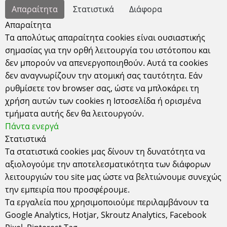
Απαντάμε σε όλα τα email σε σύντομο χρονικό
Απαραίτητα
Στατιστικά
Διάφορα
διάστημα
Απαραίτητα
Τα απολύτως απαραίτητα cookies είναι ουσιαστικής
σημασίας για την ορθή λειτουργία του ιστότοπου και
location
δεν μπορούν να απενεργοποιηθούν. Αυτά τα cookies
δεν αναγνωρίζουν την ατομική σας ταυτότητα. Εάν
Για να μας βρείτε στο χάρτη θα πρέπει να αποδεχτείτε
ρυθμίσετε τον browser σας, ώστε να μπλοκάρει τη
τα «Διάφορα cookies» και να ανανεώσετε τη σελίδα.
χρήση αυτών των cookies η Ιστοσελίδα ή ορισμένα
Ρυθμίσεις cookies
τμήματα αυτής δεν θα λειτουργούν.
Πάντα ενεργά
Στατιστικά
Τα στατιστικά cookies μας δίνουν τη δυνατότητα να
αξιολογούμε την αποτελεσματικότητα των διάφορων
λειτουργιών του site μας ώστε να βελτιώνουμε συνεχώς
Έδρα
την εμπειρία που προσφέρουμε.
Τα εργαλεία που χρησιμοποιούμε περιλαμβάνουν τα
Κυδωνιών 6-8 Αθήνα-Σεπόλια, 10443
ΑΤΤΙΚΗ τηλ: 2105157506
Google Analytics, Hotjar, Skroutz Analytics, Facebook
ΔΕΧΟΜΑΣΤΕ ΚΑΤΟΠΙΝ ΡΑΝΤΕΒΟΥ