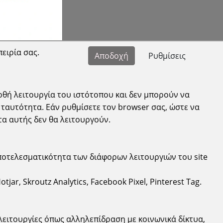
πειρία σας.
Αποδοχή
Ρυθμίσεις
Πληροφορίες
ρθή λειτουργία του ιστότοπου και δεν μπορούν να
Όροι χρήσης
ταυτότητα. Εάν ρυθμίσετε τον browser σας, ώστε να
τα αυτής δεν θα λειτουργούν.
Προστασία Προσωπικών Δεδομένων
Cookies
ποτελεσματικότητα των διάφορων λειτουργιών του site
ar, Skroutz Analytics, Facebook Pixel, Pinterest Tag.
Developed by
qualityweb
λειτουργίες όπως αλληλεπίδραση με κοινωνικά δίκτυα,