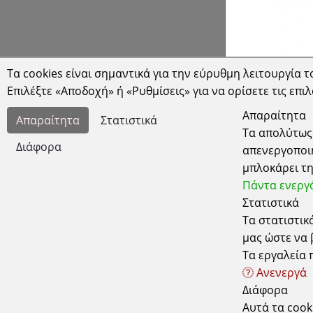
Τα cookies είναι σημαντικά για την εύρυθμη λειτουργία του
Επιλέξτε «Αποδοχή» ή «Ρυθμίσεις» για να ορίσετε τις επιλ
Έδρα
Χρήσιμα
Απαραίτητα
Απαραίτητα
Στατιστικά
Τα απολύτως 
Κυδωνιών 6-8 Αθήνα-Σεπόλια, 10443
Διάφορα
Τρόποι Παρα
απενεργοποιη
ΑΤΤΙΚΗ τηλ: 2105157506
μπλοκάρει τη
Τρόποι Πληρ
ΔΕΧΟΜΑΣΤΕ ΚΑΤΟΠΙΝ ΡΑΝΤΕΒΟΥ
Πάντα ενεργ
Τρόποι Αποσ
Ωράριο Λειτουργίας Καταστήματος
Στατιστικά
Δευτέρα - Τετάρτη - Σάββατο: 10.00 - 15.00
Τρίτη - Πέμπτη - Παρασκευή: 10.00 - 14.00 & 17.30 -
Εγγύηση - Επ
Τα στατιστικ
21.00
μας ώστε να
Τα εργαλεία π
Ανενεργά
Διάφορα
© 2026 valentina-christina.gr. All Rights Reserved.
Αυτά τα cook