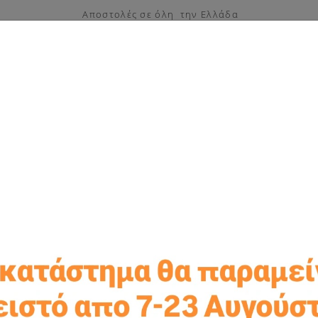
Αποστολές σε όλη την Ελλάδα
ς
Μπομπονιέρες βάπτισης
Είδη γάμου
Μπομπονιέρες
Αρχική
ία που προσπαθήσατε να δείτε δεν υπάρχει στη βάση δεδο