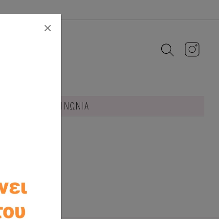
Close
×
 γάμου
ΕΠΙΚΟΙΝΩΝΙΑ
μένων μας.