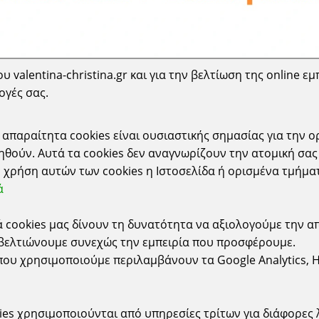
 valentina-christina.gr και για την βελτίωση της online εμ
ογές σας.
Σχετικά
απαραίτητα cookies είναι ουσιαστικής σημασίας για την ο
γγελίας
Συχνές Ερωτήσεις
θούν. Αυτά τα cookies δεν αναγνωρίζουν την ατομική σας 
 χρήση αυτών των cookies η Ιστοσελίδα ή ορισμένα τμήμα
ωμής
Εγγραφή Newsletter
ά
τολής
Επικοινωνία
ιστροφές
Εταιρεία
ά cookies μας δίνουν τη δυνατότητα να αξιολογούμε την α
 βελτιώνουμε συνεχώς την εμπειρία που προσφέρουμε.
ου χρησιμοποιούμε περιλαμβάνουν τα Google Analytics, Hotj
ies χρησιμοποιούνται από υπηρεσίες τρίτων για διάφορες 