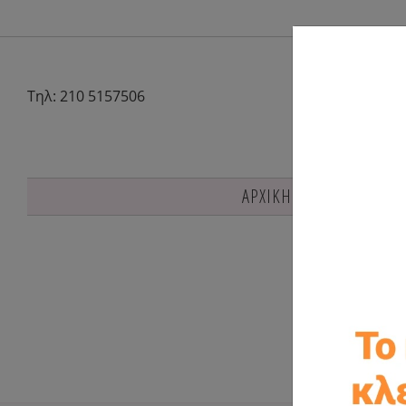
Τηλ: 210 5157506
ΑΡΧΙΚΗ
Είδη βάπτιση
Η κατηγορ