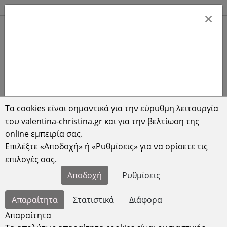
Αποστολές σε όλη την Ελλάδα
C
×
Τα cookies είναι σημαντικά για την εύρυθμη λειτουργία
του valentina-christina.gr και για την βελτίωση της
Αρχική
online εμπειρία σας.
Επιλέξτε «Αποδοχή» ή «Ρυθμίσεις» για να ορίσετε τις
επιλογές σας.
Αποδοχή
Ρυθμίσεις
Η κατηγορία που προσπαθήσατε να δείτε δεν
υπάρχει στη βάση δεδομένων μας.
Απαραίτητα
Στατιστικά
Διάφορα
Απαραίτητα