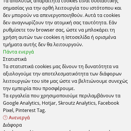
Τα απολύτως απαραίτητα cookies είναι ουσιαστικής
σημασίας για την ορθή λειτουργία του ιστότοπου και
δεν μπορούν να απενεργοποιηθούν. Αυτά τα cookies
δεν αναγνωρίζουν την ατομική σας ταυτότητα. Εάν
ρυθμίσετε τον browser σας, ώστε να μπλοκάρει τη
Έδρα
χρήση αυτών των cookies η Ιστοσελίδα ή ορισμένα
Κυδωνιών 6-8 Αθήνα-Σεπόλια, 10443
τμήματα αυτής δεν θα λειτουργούν.
ΑΤΤΙΚΗ τηλ: 2105157506
Πάντα ενεργά
ΔΕΧΟΜΑΣΤΕ ΚΑΤΟΠΙΝ ΡΑΝΤΕΒΟΥ
Στατιστικά
Ωράριο Λειτουργίας Καταστήματος
Τα στατιστικά cookies μας δίνουν τη δυνατότητα να
Δευτέρα - Τετάρτη - Σάββατο: 10.00 - 15.00
Τρίτη - Πέμπτη - Παρασκευή: 10.00 - 14.00 & 17.30 - 21.00
αξιολογούμε την αποτελεσματικότητα των διάφορων
λειτουργιών του site μας ώστε να βελτιώνουμε συνεχώς
Χρήσιμα
Σχετικά
Πληροφορίες
την εμπειρία που προσφέρουμε.
Τρόποι Παραγγελίας
Συχνές Ερωτήσεις
Όροι χρήσης
Τα εργαλεία που χρησιμοποιούμε περιλαμβάνουν τα
Τρόποι Πληρωμής
Εγγραφή Newsletter
Προστασία
Google Analytics, Hotjar, Skroutz Analytics, Facebook
Προσωπικών
Τρόποι Αποστολής
Επικοινωνία
Δεδομένων
Pixel, Pinterest Tag.
Εγγύηση -
Εταιρεία
Cookies
Ανενεργά
Επιστροφές
Διάφορα